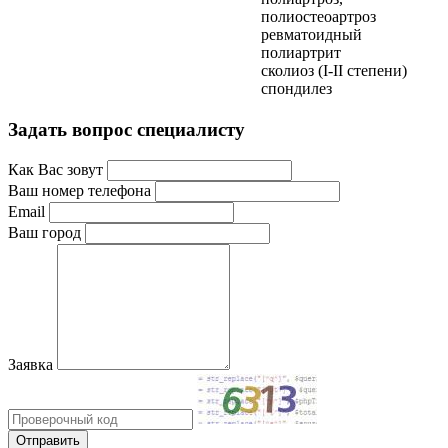
полиостеоартроз
ревматоидный
полиартрит
сколиоз (I-II степени)
спондилез
Задать вопрос специалисту
Как Вас зовут
Ваш номер телефона
Email
Ваш город
Заявка