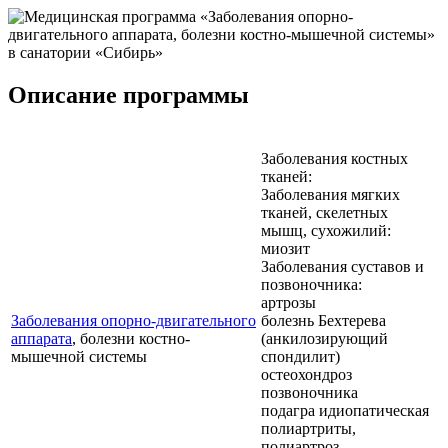
Описание программы
Заболевания костных
тканей:
Заболевания мягких
тканей, скелетных
мышц, сухожилий:
миозит
Заболевания суставов и
позвоночника:
артрозы
Заболевания опорно-двигательного
болезнь Бехтерева
аппарата
, болезни костно-
(анкилозирующий
мышечной системы
спондилит)
остеохондроз
позвоночника
подагра идиопатическая
полиартриты,
полиартроз,